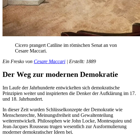
Cicero
prangert
Catiline
im römischen
Senat
an
von
Cesare
Maccari
.
Ein
Fresko
von
Cesare
Maccari
|
Erstellt
: 1889
Der
Weg
zur modernen
Demokratie
Im Laufe
der
Jahrhunderte entwickelten
sich
demokratische
Prinzipien
weiter
und
inspirierten die
Denker
der
Aufklärung
im 17.
und
18.
Jahrhundert
.
In
dieser
Zeit
wurden Schlüsselkonzepte
der
Demokratie
wie
Menschenrechte,
Meinungsfreiheit
und
Gewaltenteilung
weiterentwickelt. Philosophen
wie
John
Locke
,
Montesquieu
und
Jean-Jacques
Rousseau
trugen
wesentlich
zur
Ausformulierung
moderner demokratischer Ideen
bei
.