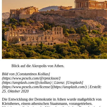
Blick
auf
die
Akropolis
von
Athen
.
Bild
von
[
Constantinos
Kollias
]
(https://www.pexels.com/@rpnickson/]
(https://unsplash.com/@ckollias) |
Lizenz
: [Unsplash]
(https://www.pexels.com/license/](https://unsplash.com/) |
Erstellt
:
25.
Oktober
2020
Die
Entwicklung
der
Demokratie
in
Athen
wurde
maßgeblich
von
Kleisthenes
, einem athenischen
Staatsmann
, vorangetrieben.