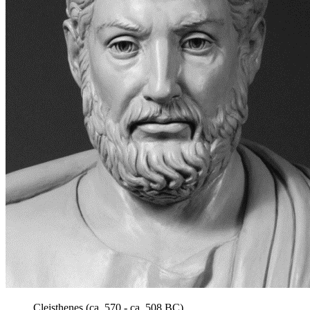
Cleisthenes
(ca. 570 - ca. 508
BC
).