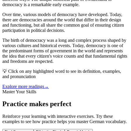
democracy
is a
remarkable
early
example
.
Over
time
, various models of
democracy
have developed.
Today
,
there
are democracies
around
the
world
that
differ in
their
design
and
functioning
,
but
all
share
the
common
goal
of ensuring
citizen
participation
in political decisions.
The
birth
of
democracy
was a long
and
complex
process
shaped by
various cultures
and
historical events.
Today
,
democracy
is
one
of
the
predominant
forms of
government
in
the
world
and
represents
the
idea
that
every
citizen
's
voice
counts
and
that
fundamental
rights
and
freedoms are respected.
💡 Click on any highlighted word to see its definition, examples,
and pronunciation
Explore more readings
→
Master Your Skills
Practice makes perfect
Reinforce your learning with interactive exercises. Try these
examples to see how practice helps you master German vocabulary.