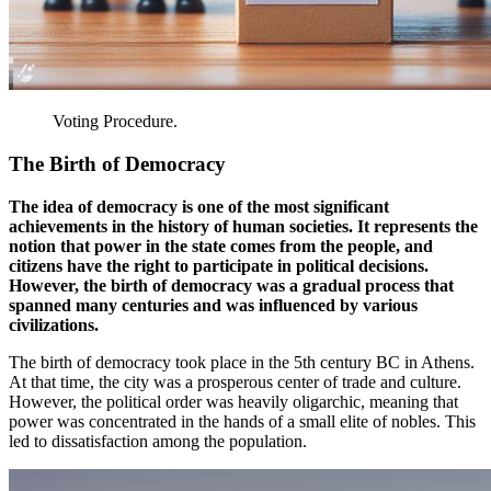
Voting
Procedure
.
The
Birth
of
Democracy
The
idea
of
democracy
is
one
of
the
most
significant
achievements
in
the
history
of
human
societies.
It
represents
the
notion
that
power
in
the
state
comes
from
the
people
,
and
citizens
have
the
right
to
participate
in
political decisions.
However
,
the
birth
of
democracy
was a gradual
process
that
spanned
many
centuries
and
was influenced by various
civilizations
.
The
birth
of
democracy
took
place
in
the
5th
century
BC
in
Athens
.
At
that
time
,
the
city was a prosperous
center
of trade
and
culture
.
However
,
the
political
order
was heavily
oligarchic
,
meaning
that
power
was concentrated
in
the
hands of a
small
elite
of nobles.
This
led
to
dissatisfaction
among
the
population
.