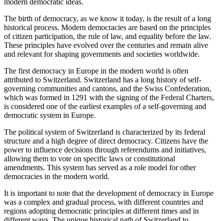
modern
democratic
ideas.
The
birth
of
democracy
, as
we
know
it
today
, is
the
result
of a
long
historical
process
. Modern democracies are
based
on
the
principles
of
citizen
participation
,
the
rule of
law
,
and
equality
before
the
law
.
These principles have evolved
over
the
centuries
and
remain
alive
and
relevant
for
shaping governments
and
societies
worldwide
.
The
first
democracy
in
Europe
in
the
modern
world
is
often
attributed to
Switzerland
.
Switzerland
has a long
history
of self-
governing communities
and
cantons,
and
the
Swiss
Confederation
,
which
was formed
in
1291
with
the
signing of
the
Federal Charters,
is considered
one
of
the
earliest
examples of a self-governing
and
democratic
system
in
Europe
.
The
political
system
of
Switzerland
is characterized by its federal
structure
and
a high degree of
direct
democracy
.
Citizens
have
the
power
to
influence
decisions
through
referendums
and
initiatives,
allowing
them
to vote
on
specific
laws
or
constitutional
amendments.
This
system
has served as a
role
model
for
other
democracies in
the
modern
world
.
It
is
important
to
note
that
the
development
of
democracy
in
Europe
was a
complex
and
gradual
process
, with
different
countries
and
regions adopting
democratic
principles
at
different
times
and
in
different
ways.
The
unique
historical path of
Switzerland
to