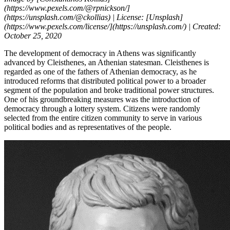
(https://www.pexels.com/@rpnickson/]
(https://unsplash.com/@ckollias) |
License
: [Unsplash]
(https://www.pexels.com/
license
/](https://unsplash.com/) |
Created
:
October
25, 2020
The
development
of
democracy
in
Athens
was
significantly
advanced by
Cleisthenes
, an
Athenian
statesman
.
Cleisthenes
is
regarded
as
one
of
the
fathers of
Athenian
democracy
,
as
he
introduced reforms
that
distributed political
power
to
a broader
segment of
the
population
and
broke
traditional
power
structures.
One
of his
groundbreaking
measures was
the
introduction
of
democracy
through
a lottery
system
.
Citizens
were
randomly
selected
from
the
entire
citizen
community
to serve
in
various
political bodies
and
as
representatives of
the
people
.