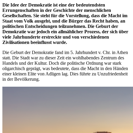
Die
Idee
der
Demokratie
ist
eine
der
bedeutendsten
Errungenschaften
in
der
Geschichte
der
menschlichen
Gesellschaften.
Sie
steht
für
die
Vorstellung
,
dass
die
Macht
im
Staat
vom
Volk
ausgeht,
und
die
Bürger
das
Recht
haben
,
an
politischen Entscheidungen teilzunehmen. Die
Geburt
der
Demokratie
war
jedoch
ein
allmählicher
Prozess
,
der
sich
über
viele
Jahrhunderte erstreckte
und
von
verschiedenen
Zivilisationen beeinflusst wurde.
Die
Geburt
der
Demokratie
fand im 5.
Jahrhundert
v. Chr.
in
Athen
statt
. Die Stadt war
zu
dieser
Zeit
ein
wohlhabendes
Zentrum
des
Handels
und
der
Kultur
.
Doch
die politische
Ordnung
war
stark
oligarchisch
geprägt,
was
bedeutete,
dass
die
Macht
in
den Händen
einer
kleinen
Elite
von
Adligen lag. Dies führte
zu
Unzufriedenheit
in
der
Bevölkerung
.