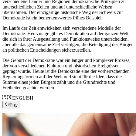
verschiedene Länder
und
Regionen demokratische Prinzipien
zu
unterschiedlichen Zeiten
und
auf
unterschiedliche
Weisen
übernahmen.
Der
einzigartige historische
Weg
der
Schweiz
zur
Demokratie
ist
ein
bemerkenswertes frühes
Beispiel
.
Im Laufe
der
Zeit
entwickelten
sich
verschiedene Modelle
der
Demokratie
.
Heutzutage
gibt
es
Demokratien
auf
der
ganzen
Welt
,
die
sich
in
ihrer
Ausgestaltung
und
Funktionsweise
unterscheiden
,
aber
alle
das gemeinsame
Ziel
verfolgen
, die
Beteiligung
der
Bürger
an
politischen Entscheidungen sicherzustellen.
Die
Geburt
der
Demokratie
war
ein
langer
und
komplexer
Prozess
,
der
von
verschiedenen Kulturen
und
historischen Ereignissen
geprägt wurde.
Heute
ist
die
Demokratie
eine
der
vorherrschenden
Regierungsformen
auf
der
Welt
und
steht
für
die
Idee
,
dass
die
Stimme
eines jeden Bürgers zählt
und
die Grundrechte
und
Freiheiten geachtet
werden
.
🇬🇧
ENGLISH
Play