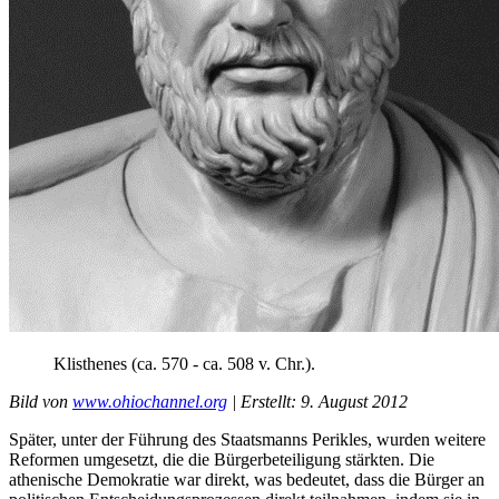
Klisthenes
(ca. 570 - ca. 508 v. Chr.).
Bild
von
www.ohiochannel.org
|
Erstellt
: 9.
August
2012
Später,
unter
der
Führung
des Staatsmanns
Perikles
, wurden weitere
Reformen umgesetzt, die die
Bürgerbeteiligung
stärkten. Die
athenische
Demokratie
war
direkt
,
was
bedeutet,
dass
die
Bürger
an