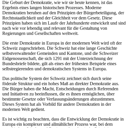
Die
Geburt
der
Demokratie
,
wie
wir
sie
heute
kennen
,
ist
das
Ergebnis
eines langen historischen Prozesses. Moderne
Demokratien
beruhen
auf
den Prinzipien
der
Bürgerbeteiligung
,
der
Rechtsstaatlichkeit
und
der
Gleichheit
vor
dem
Gesetz
. Diese
Prinzipien
haben
sich
im Laufe
der
Jahrhunderte entwickelt
und
sind
nach
wie
vor
lebendig
und
relevant
für
die
Gestaltung
von
Regierungen
und
Gesellschaften
weltweit
.
Die erste
Demokratie
in
Europa
in
der
modernen
Welt
wird
oft
der
Schweiz
zugeschrieben. Die
Schweiz
hat eine
lange
Geschichte
selbstverwaltender Gemeinden
und
Kantone,
und
die
Schweizer
Eidgenossenschaft
, die
sich
1291
mit
der
Unterzeichnung
der
Bundesbriefe bildete, gilt
als
eines
der
frühesten Beispiele eines
selbstregierenden
und
demokratischen Systems
in
Europa
.
Das politische
System
der
Schweiz
zeichnet
sich
durch
seine
föderale
Struktur
und
ein
hohes
Maß
an
direkter
Demokratie
aus
.
Die
Bürger
haben
die
Macht
, Entscheidungen
durch
Referenden
und
Initiativen
zu
beeinflussen
, die
es
ihnen
ermöglichen
,
über
bestimmte Gesetze
oder
Verfassungsänderungen abzustimmen.
Dieses
System
hat
als
Vorbild
für
andere Demokratien
in
der
modernen
Welt
gedient.
Es
ist
wichtig
zu
beachten
,
dass
die
Entwicklung
der
Demokratie
in
Europa
ein
komplexer
und
allmählicher
Prozess
war,
bei
dem