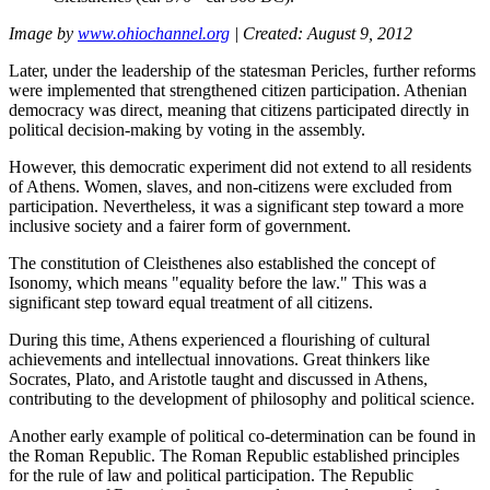
Image by
www.ohiochannel.org
|
Created
:
August
9, 2012
Later,
under
the
leadership
of
the
statesman
Pericles
,
further
reforms
were
implemented
that
strengthened
citizen
participation
.
Athenian
democracy
was
direct
,
meaning
that
citizens
participated directly
in
political
decision
-making by voting
in
the
assembly.
However
,
this
democratic
experiment
did
not
extend
to
all
residents
of
Athens
. Women, slaves,
and
non-
citizens
were
excluded
from
participation
.
Nevertheless
,
it
was a
significant
step
toward a more
inclusive
society
and
a
fairer
form
of
government
.
The
constitution
of
Cleisthenes
also
established
the
concept
of
Isonomy
,
which
means "
equality
before
the
law
."
This
was a
significant
step
toward equal
treatment
of
all
citizens
.
During
this
time
,
Athens
experienced a
flourishing
of
cultural
achievements
and
intellectual
innovations.
Great
thinkers
like
Socrates
,
Plato
,
and
Aristotle
taught
and
discussed
in
Athens
,
contributing
to
the
development
of
philosophy
and
political science
.
Another
early
example
of political co-
determination
can
be found
in
the
Roman
Republic
.
The
Roman
Republic
established principles
for
the
rule of
law
and
political
participation
.
The
Republic