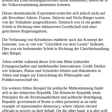
politischen Entscheidungsprozessen
direkt
teilnahmen,
indem
sie
in
der
Volksversammlung
abstimmen
konnten.
Dieses demokratische
Experiment
erstreckte
sich
jedoch
nicht
auf
alle
Bewohner
Athens. Frauen, Sklaven
und
Nicht-
Bürger
waren
von
der
Teilnahme
ausgeschlossen.
Dennoch
war
es
ein
großer
Schritt
in
Richtung
einer
inklusiveren
Gesellschaft
und
einer
gerechteren
Regierungsform
.
Die
Verfassung
von
Kleisthenes
etablierte
auch
das
Konzept
der
Isonomie
,
was
so
viel
wie
"
Gleichheit
vor
dem
Gesetz
" bedeutet.
Dies war
ein
bedeutender
Schritt
in
Richtung
der
Gleichbehandlung
aller
Bürger
.
Athen
erlebte
während
dieser
Zeit
eine
Blüte
kultureller
Errungenschaften
und
intellektueller Innovationen. Große
Denker
wie
Sokrates,
Platon
und
Aristoteles
lehrten
und
diskutierten
in
Athen
und
trugen zur
Entwicklung
der
Philosophie
und
Politikwissenschaft
bei
.
Ein
weiteres frühes
Beispiel
für
politische
Mitbestimmung
findet
sich
in
der
römischen
Republik
. Die
Römische
Republik
setzte
Prinzipien
für
die
Rechtsstaatlichkeit
und
politische
Beteiligung
.
Republic
government
of
Rome is often presented as
an
early
example
of
representative democracy,
where
citizens
elected
officials
to govern on
their
behalf
. On
the
other
hand
, it is
also
well