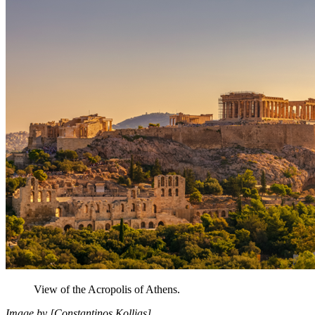
View of
the
Acropolis
of
Athens
.
Image by [Constantinos
Kollias
]