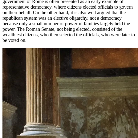
government
of
Rome
is
often
presented
as
an
early
example
of
representative
democracy
,
where
citizens
elected
officials
to
govern
on
their
behalf
.
On
the
other
hand
,
it
is
also
well
argued
that
the
republican
system
was an
elective
oligarchy
,
not
a
democracy
,
because
only
a
small
number
of
powerful
families
largely
held
the
power
.
The
Roman
Senate
,
not
being
elected, consisted of
the
wealthiest
citizens
,
who
then
selected
the
officials
,
who
were
later to
be voted
on
.