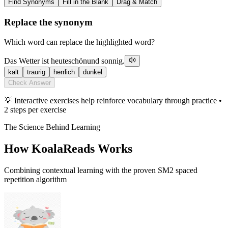
Find Synonyms
Fill in the Blank
Drag & Match
Replace the synonym
Which word can replace the highlighted word?
Das Wetter ist heute
schön
und sonnig.
kalt
traurig
herrlich
dunkel
Check Answer
💡 Interactive exercises help reinforce vocabulary through practice •
2 steps per exercise
The Science Behind Learning
How KoalaReads Works
Combining contextual learning with the proven SM2 spaced
repetition algorithm