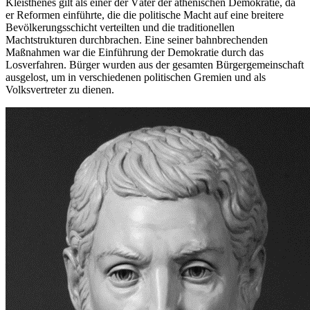
Kleisthenes
gilt
als
einer
der
Väter
der
athenischen
Demokratie
,
da
er
Reformen einführte, die die politische
Macht
auf
eine breitere
Bevölkerungsschicht
verteilten
und
die traditionellen
Machtstrukturen
durchbrachen
. Eine seiner bahnbrechenden
Maßnahmen war die
Einführung
der
Demokratie
durch
das
Losverfahren
.
Bürger
wurden
aus
der
gesamten
Bürgergemeinschaft
ausgelost
,
um
in
verschiedenen politischen Gremien
und
als
Volksvertreter
zu
dienen
.