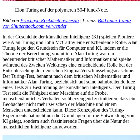
Elon
Turing
auf
der
polymeren
50-Pfund-Note
.
Bild
von
Prachaya
Roekdeethaweesab
|
Lizenz
:
Bild
unter
Lizenz
von
Shutterstock.com
verwendet
In
der
Geschichte
der
künstlichen
Intelligenz
(
KI
) spielten Pioniere
wie
Alan
Turing
und
John
McCarthy
eine entscheidende
Rolle
.
Alan
Turing
legte den
Grundstein
für
Computer
und
KI
,
indem
er
die
Theorie
der
Berechnung
vorantrieb.
Alan
Turing
war
ein
bedeutender britischer
Mathematiker
und
Informatiker
und
spielte
während
des Zweiten Weltkriegs eine entscheidende
Rolle
bei
der
Entschlüsselung
der
deutschen
Enigma-Verschlüsselungsmaschine
.
Der
Turing
-
Test
, benannt
nach
dem britischen
Mathematiker
und
Informatiker
Alan
Turing
, bezieht
sich
auf
seine bahnbreitende
Idee
eines Tests zur
Bestimmung
der
künstlichen
Intelligenz
.
Der
Turing
-
Test
stellt die
Fähigkeit
einer
Maschine
auf
die
Probe
,
menschenähnliches
Verhalten
so
überzeugend
zu
imitieren
,
dass
ein
Beobachter
nicht
mehr
zwischen
der
Maschine
und
einem
Menschen
unterscheiden
kann. Diese
Konzeption
des
Turing
-
Experiments hat nicht
nur
die Grundlagen
für
die
Entwicklung
von
KI
gelegt,
sondern
auch
faszinierende
Fragen
über
die
Natur
der
menschlichen
Intelligenz
aufgeworfen.