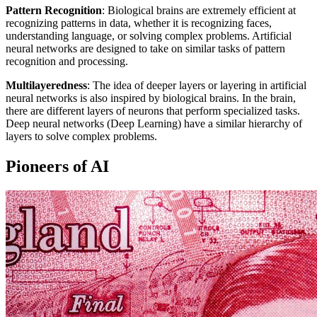
Pattern
Recognition
:
Biological
brains
are
extremely
efficient
at
recognizing patterns
in
data, whether
it
is
recognizing faces,
understanding
language
,
or
solving
complex
problems.
Artificial
neural
networks
are designed
to
take
on
similar
tasks of
pattern
recognition
and
processing
.
Multilayeredness
:
The
idea
of deeper layers
or
layering
in
artificial
neural
networks
is
also
inspired
by
biological
brains
.
In
the
brain
,
there
are
different
layers of neurons
that
perform
specialized
tasks.
Deep
neural
networks
(
Deep
Learning
) have a
similar
hierarchy
of
layers
to solve
complex
problems.
Pioneers of
AI