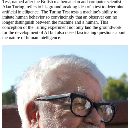
Test
,
named
after
the
British
mathematician
and
computer
scientist
Alan
Turing
, refers
to
his
groundbreaking
idea
of a
test
to
determine
artificial
intelligence
.
The
Turing
Test tests a
machine
's
ability
to
imitate
human
behavior
so
convincingly
that
an
observer
can
no
longer distinguish
between
the
machine
and
a
human
.
This
conception of
the
Turing
experiment
not
only
laid
the
groundwork
for
the
development
of
AI
but
also
raised
fascinating
questions about
the
nature
of
human
intelligence
.