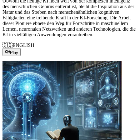
Obwohl
die heutige
KI
noch
weit
von
der
komplexen
Intelligenz
des menschlichen Gehirns
entfernt
ist
, bleibt die
Inspiration
aus
der
Natur
und
das
Streben
nach
menschenähnlichen kognitiven
Fähigkeiten eine treibende
Kraft
in
der
KI
-
Forschung
. Die
Arbeit
dieser
Pioniere ebnete den
Weg
für
Fortschritte
in
maschinellem
Lernen
, neuronalen Netzwerken
und
anderen Technologien, die die
KI
in
vielfältigen Anwendungen
vorantreiben
.
🇬🇧
ENGLISH
Play