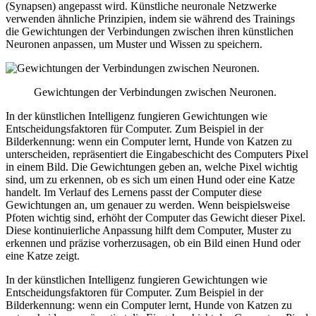
(
Synapsen
)
angepasst
wird.
Künstliche
neuronale
Netzwerke
verwenden
ähnliche Prinzipien,
indem
sie
während
des Trainings
die Gewichtungen
der
Verbindungen
zwischen
ihren künstlichen
Neuronen
anpassen
,
um
Muster
und
Wissen
zu
speichern
.
Gewichtungen
der
Verbindungen
zwischen
Neuronen.
In
der
künstlichen
Intelligenz
fungieren Gewichtungen
wie
Entscheidungsfaktoren
für
Computer
. Zum
Beispiel
in
der
Bilderkennung
:
wenn
ein
Computer
lernt, Hunde
von
Katzen
zu
unterscheiden
, repräsentiert die
Eingabeschicht
des Computers
Pixel
in
einem
Bild
. Die Gewichtungen
geben
an, welche
Pixel
wichtig
sind,
um
zu
erkennen
,
ob
es
sich
um
einen
Hund
oder
eine
Katze
handelt. Im
Verlauf
des Lernens
passt
der
Computer
diese
Gewichtungen an,
um
genauer
zu
werden
.
Wenn
beispielsweise
Pfoten
wichtig
sind, erhöht
der
Computer
das
Gewicht
dieser
Pixel
.
Diese kontinuierliche
Anpassung
hilft dem
Computer
,
Muster
zu
erkennen
und
präzise
vorherzusagen
,
ob
ein
Bild
einen
Hund
oder
eine
Katze
zeigt.
In
der
künstlichen
Intelligenz
fungieren Gewichtungen
wie
Entscheidungsfaktoren
für
Computer
. Zum
Beispiel
in
der
Bilderkennung
:
wenn
ein
Computer
lernt, Hunde
von
Katzen
zu