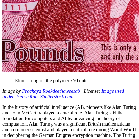
Elon
Turing
on
the
polymer
£50
note
.
Image by
Prachaya
Roekdeethaweesab
|
License
:
Image used
under
license
from
Shutterstock.com
In
the
history
of
artificial
intelligence
(
AI
), pioneers
like
Alan
Turing
and
John
McCarthy
played a
crucial
role
.
Alan
Turing
laid
the
foundation
for
computers
and
AI
by advancing
the
theory
of
computation.
Alan
Turing
was a
significant
British
mathematician
and
computer
scientist
and
played a critical
role
during
World
War
II
in
deciphering
the
German
Enigma encryption machine
.
The
Turing