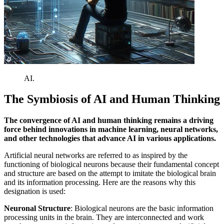
AI
.
The
Symbiosis
of
AI
and
Human
Thinking
The
convergence of
AI
and
human
thinking remains a
driving
force
behind
innovations
in
machine
learning
, neural
networks
,
and
other
technologies
that
advance
AI
in
various applications.
Artificial
neural
networks
are referred
to
as
inspired
by
the
functioning
of
biological
neurons
because
their
fundamental
concept
and
structure
are
based
on
the
attempt
to imitate
the
biological
brain
and
its
information
processing
.
Here
are
the
reasons
why
this
designation
is
used:
Neuronal
Structure
:
Biological
neurons are
the
basic
information
processing
units
in
the
brain
. They are interconnected
and
work