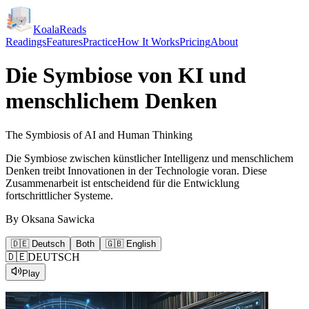
KoalaReads
Readings
Features
Practice
How It Works
Pricing
About
Die Symbiose von KI und
menschlichem Denken
The Symbiosis of AI and Human Thinking
Die Symbiose zwischen künstlicher Intelligenz und menschlichem
Denken treibt Innovationen in der Technologie voran. Diese
Zusammenarbeit ist entscheidend für die Entwicklung
fortschrittlicher Systeme.
By
Oksana Sawicka
🇩🇪 Deutsch
Both
🇬🇧 English
🇩🇪
DEUTSCH
Play