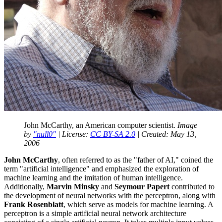
John
McCarthy
, an
American
computer
scientist
.
Image
by
"
null0
"
|
License
:
CC
BY-SA
2.0
|
Created
:
May
13,
2006
John
McCarthy
,
often
referred
to
as
the
"
father
of
AI
," coined
the
term "
artificial
intelligence
"
and
emphasized
the
exploration
of
machine
learning
and
the
imitation
of
human
intelligence
.
Additionally,
Marvin
Minsky
and
Seymour
Papert
contributed
to
the
development
of neural
networks
with
the
perceptron
,
along
with
Frank
Rosenblatt
,
which
serve as models
for
machine
learning
. A
perceptron
is
a
simple
artificial
neural
network
architecture