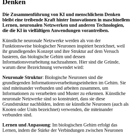
Denken
Die
Zusammenführung
von
KI
und
menschlichem
Denken
bleibt eine treibende
Kraft
hinter
Innovationen
in
maschinellem
Lernen
, neuronalen Netzwerken
und
anderen Technologien,
die die
KI
in
vielfältigen Anwendungen
vorantreiben
.
Künstliche
neuronale
Netzwerke
werden
als
von
der
Funktionsweise
biologischer Neuronen
inspiriert
bezeichnet,
weil
ihr
grundlegendes
Konzept
und
ihre
Struktur
auf
dem
Versuch
basieren
, das biologische
Gehirn
und
dessen
Informationsverarbeitung
nachzuahmen.
Hier
sind die Gründe,
warum
diese
Bezeichnung
verwendet wird:
Neuronale
Struktur
: Biologische Neuronen sind die
grundlegenden Informationsverarbeitungseinheiten im
Gehirn
.
Sie
sind
miteinander
verbunden
und
arbeiten
zusammen
,
um
Informationen
zu
verarbeiten
und
Muster
zu
erkennen
.
Künstliche
neuronale
Netzwerke
sind
so
konstruiert,
dass
sie
diese
Grundstruktur
nachbilden
,
indem
sie
künstliche
Neuronen (
auch
als
Knoten
oder
Units bezeichnet)
verwenden
, die
miteinander
verbunden sind.
Lernen
und
Anpassung
: Im biologischen
Gehirn
erfolgt das
Lernen
,
indem
die
Stärke
der
Verbindungen
zwischen
Neuronen