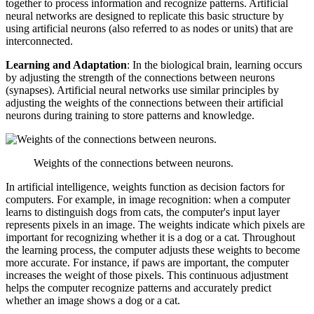
together
to
process
information
and
recognize patterns.
Artificial
neural
networks
are designed
to replicate
this
basic structure
by
using
artificial
neurons (
also
referred
to
as
nodes
or
units)
that
are
interconnected.
Learning
and
Adaptation
:
In
the
biological
brain
,
learning
occurs
by adjusting
the
strength
of
the
connections
between
neurons
(
synapses
).
Artificial
neural
networks
use
similar
principles by
adjusting
the
weights of
the
connections
between
their
artificial
neurons
during
training
to store
patterns
and
knowledge
.
Weights of
the
connections
between
neurons.
In
artificial
intelligence
, weights function
as
decision
factors
for
computers.
For
example
,
in
image
recognition
: when a
computer
learns
to distinguish
dogs
from
cats,
the
computer
's
input layer
represents pixels
in
an image.
The
weights indicate
which
pixels are
important
for
recognizing whether
it
is
a
dog
or
a
cat
. Throughout
the
learning
process
,
the
computer
adjusts these weights
to become
more
accurate.
For
instance, if paws are
important
,
the
computer
increases
the
weight
of
those
pixels.
This
continuous
adjustment
helps
the
computer
recognize patterns
and
accurately predict
whether an image shows a
dog
or
a
cat
.