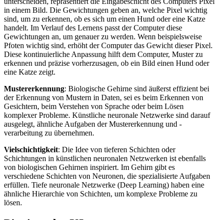
unterscheiden
, repräsentiert die
Eingabeschicht
des Computers
Pixel
in
einem
Bild
. Die Gewichtungen
geben
an, welche
Pixel
wichtig
sind,
um
zu
erkennen
,
ob
es
sich
um
einen
Hund
oder
eine
Katze
handelt. Im
Verlauf
des Lernens
passt
der
Computer
diese
Gewichtungen an,
um
genauer
zu
werden
.
Wenn
beispielsweise
Pfoten
wichtig
sind, erhöht
der
Computer
das
Gewicht
dieser
Pixel
.
Diese kontinuierliche
Anpassung
hilft dem
Computer
,
Muster
zu
erkennen
und
präzise
vorherzusagen
,
ob
ein
Bild
einen
Hund
oder
eine
Katze
zeigt.
Mustererkennung
: Biologische
Gehirne
sind
äußerst
effizient
bei
der
Erkennung
von
Mustern
in
Daten, sei
es
beim
Erkennen
von
Gesichtern, beim
Verstehen
von
Sprache
oder
beim
Lösen
komplexer Probleme.
Künstliche
neuronale
Netzwerke
sind
darauf
ausgelegt, ähnliche Aufgaben
der
Mustererkennung
und
-
verarbeitung
zu
übernehmen
.
Vielschichtigkeit
: Die
Idee
von
tieferen Schichten
oder
Schichtungen
in
künstlichen neuronalen Netzwerken
ist
ebenfalls
von
biologischen Gehirnen
inspiriert
. Im
Gehirn
gibt
es
verschiedene Schichten
von
Neuronen, die spezialisierte Aufgaben
erfüllen
. Tiefe neuronale
Netzwerke
(
Deep
Learning
)
haben
eine
ähnliche
Hierarchie
von
Schichten,
um
komplexe Probleme
zu
lösen
.