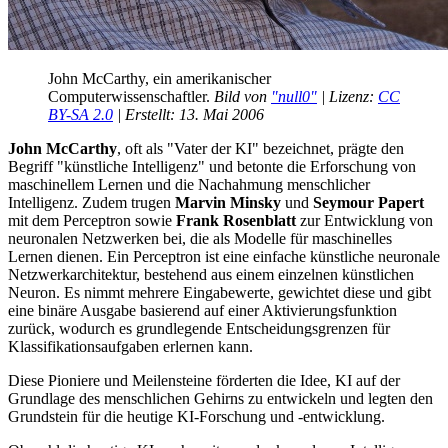
John
McCarthy
,
ein
amerikanischer
Computerwissenschaftler
.
Bild
von
"
null0
"
|
Lizenz
:
CC
BY-SA
2.0
|
Erstellt
: 13.
Mai
2006
John
McCarthy
,
oft
als
"
Vater
der
KI
" bezeichnet, prägte den
Begriff
"
künstliche
Intelligenz
"
und
betonte die
Erforschung
von
maschinellem
Lernen
und
die
Nachahmung
menschlicher
Intelligenz
.
Zudem
trugen
Marvin
Minsky
und
Seymour
Papert
mit
dem
Perceptron
sowie
Frank
Rosenblatt
zur
Entwicklung
von
neuronalen Netzwerken
bei
, die
als
Modelle
für
maschinelles
Lernen
dienen
.
Ein
Perceptron
ist
eine einfache
künstliche
neuronale
Netzwerkarchitektur
,
bestehend
aus
einem einzelnen künstlichen
Neuron
.
Es
nimmt
mehrere
Eingabewerte, gewichtet diese
und
gibt
eine binäre
Ausgabe
basierend
auf
einer
Aktivierungsfunktion
zurück
,
wodurch
es
grundlegende Entscheidungsgrenzen
für
Klassifikationsaufgaben
erlernen
kann.
Diese Pioniere
und
Meilensteine förderten die
Idee
,
KI
auf
der
Grundlage
des menschlichen Gehirns
zu
entwickeln
und
legten den
Grundstein
für
die heutige
KI
-
Forschung
und
-
entwicklung
.