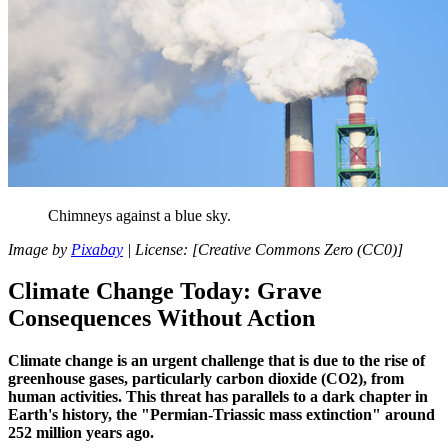
Chimneys
against
a
blue
sky
.
Image by
Pixabay
|
License
: [
Creative
Commons
Zero
(
CC0
)]
Climate
Change
Today
:
Grave
Consequences
Without
Action
Climate
change
is
an
urgent
challenge
that
is
due to
the
rise
of
greenhouse gases
, particularly
carbon dioxide
(
CO2
),
from
human
activities.
This
threat
has parallels
to
a
dark
chapter
in
Earth
's
history
,
the
"
Permian
-Triassic mass
extinction
"
around
252 million years ago
.