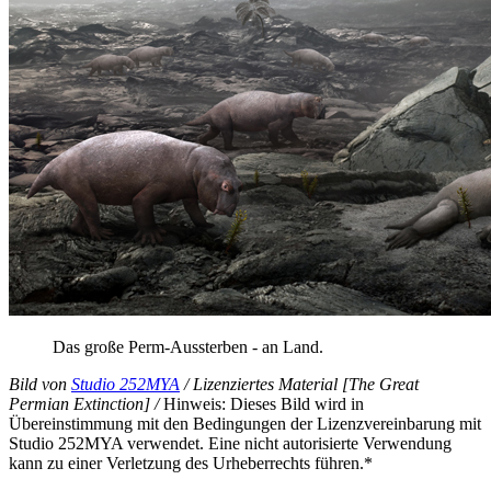
Das große
Perm-Aussterben
- an
Land
.
Bild
von
Studio
252MYA
/ Lizenziertes
Material
[
The
Great
Permian
Extinction
] /
Hinweis
: Dieses
Bild
wird
in
Übereinstimmung
mit
den Bedingungen
der
Lizenzvereinbarung
mit
Studio
252MYA
verwendet. Eine nicht
autorisierte
Verwendung
kann
zu
einer
Verletzung
des Urheberrechts
führen
.*