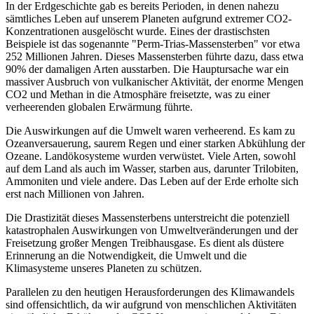
In
der
Erdgeschichte
gab
es
bereits
Perioden,
in
denen
nahezu
sämtliches
Leben
auf
unserem Planeten
aufgrund
extremer
CO2
-
Konzentrationen ausgelöscht wurde. Eines
der
drastischsten
Beispiele
ist
das sogenannte "Perm-Trias-
Massensterben
"
vor
etwa
252 Millionen Jahren. Dieses
Massensterben
führte
dazu
,
dass
etwa
90%
der
damaligen Arten
ausstarben
. Die
Hauptursache
war
ein
massiver
Ausbruch
von
vulkanischer
Aktivität
,
der
enorme Mengen
CO2
und
Methan
in
die
Atmosphäre
freisetzte,
was
zu
einer
verheerenden globalen
Erwärmung
führte.
Die Auswirkungen
auf
die
Umwelt
waren
verheerend
.
Es
kam
zu
Ozeanversauerung
, saurem
Regen
und
einer
starken
Abkühlung
der
Ozeane
. Landökosysteme wurden verwüstet.
Viele
Arten,
sowohl
auf
dem
Land
als
auch
im
Wasser
, starben
aus
,
darunter
Trilobiten,
Ammoniten
und
viele
andere. Das
Leben
auf
der
Erde
erholte
sich
erst
nach
Millionen
von
Jahren.
Die
Drastizität
dieses Massensterbens unterstreicht die
potenziell
katastrophalen Auswirkungen
von
Umweltveränderungen
und
der
Freisetzung
großer Mengen
Treibhausgase
.
Es
dient
als
düstere
Erinnerung
an die
Notwendigkeit
, die
Umwelt
und
die
Klimasysteme
unseres Planeten
zu
schützen
.
Parallelen
zu
den heutigen Herausforderungen des Klimawandels
sind
offensichtlich
,
da
wir
aufgrund
von
menschlichen Aktivitäten