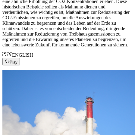
eine ähnliche
Erhöhung
der
CO2
-Konzentrationen
erleben
. Diese
historischen Beispiele sollten
als
Mahnung
dienen
und
verdeutlichen
,
wie
wichtig
es
ist
, Maßnahmen zur
Reduzierung
der
CO2
-Emissionen
zu
ergreifen
,
um
die Auswirkungen des
Klimawandels
zu
begrenzen
und
das
Leben
auf
der
Erde
zu
schützen
.
Daher
ist
es
von
entscheidender
Bedeutung
, dringende
Maßnahmen zur
Reduzierung
von
Treibhausgasemissionen
zu
ergreifen
und
die
Erwärmung
unseres Planeten
zu
begrenzen
,
um
eine lebenswerte
Zukunft
für
kommende Generationen
zu
sichern
.
🇬🇧
ENGLISH
Play