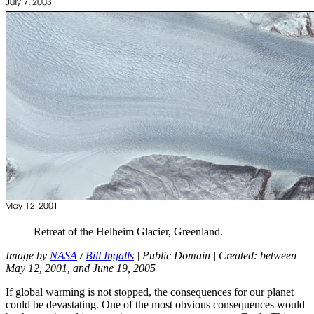
Retreat
of
the
Helheim
Glacier
,
Greenland
.
Image by
NASA
/
Bill
Ingalls
|
Public
Domain |
Created
:
between
May
12, 2001,
and
June
19, 2005
If
global warming
is
not
stopped,
the
consequences
for
our
planet
could be
devastating
.
One
of
the
most obvious consequences would