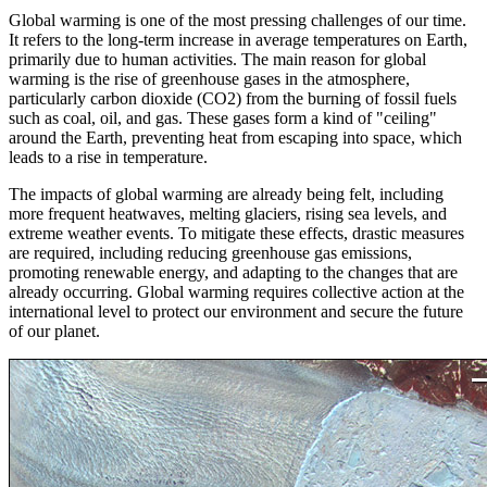
Global warming
is
one
of
the
most pressing challenges of
our
time
.
It
refers
to
the
long-term
increase
in
average temperatures
on
Earth
,
primarily
due to
human
activities.
The
main
reason
for
global
warming
is
the
rise
of
greenhouse gases
in
the
atmosphere
,
particularly
carbon dioxide
(
CO2
)
from
the
burning of
fossil
fuels
such
as
coal
,
oil
,
and
gas
. These gases
form
a kind of "ceiling"
around
the
Earth
, preventing
heat
from
escaping into
space
,
which
leads
to
a
rise
in
temperature.
The
impacts of
global warming
are
already
being
felt,
including
more frequent
heatwaves,
melting
glaciers,
rising
sea levels,
and
extreme
weather events.
To
mitigate these effects,
drastic
measures
are required,
including
reducing greenhouse
gas
emissions,
promoting
renewable
energy
,
and
adapting
to
the
changes
that
are
already
occurring.
Global warming
requires
collective
action
at
the
international
level
to protect
our
environment
and
secure
the
future
of
our
planet
.