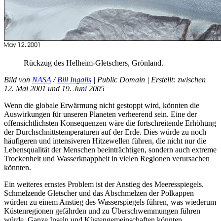
Rückzug
des Helheim-Gletschers,
Grönland
.
Bild
von
NASA
/
Bill
Ingalls
|
Public
Domain |
Erstellt
:
zwischen
12.
Mai
2001
und
19.
Juni
2005
Wenn
die globale
Erwärmung
nicht gestoppt wird, könnten die
Auswirkungen
für
unseren Planeten
verheerend
sein
. Eine
der
offensichtlichsten Konsequenzen wäre die fortschreitende
Erhöhung
der
Durchschnittstemperaturen
auf
der
Erde
. Dies würde
zu
noch
häufigeren
und
intensiveren Hitzewellen
führen
, die nicht
nur
die
Lebensqualität
der
Menschen
beeinträchtigen
,
sondern
auch
extreme
Trockenheit
und
Wasserknappheit
in
vielen Regionen
verursachen
könnten.
Ein
weiteres ernstes
Problem
ist
der
Anstieg
des Meeresspiegels.
Schmelzende
Gletscher
und
das
Abschmelzen
der
Polkappen
würden
zu
einem
Anstieg
des Wasserspiegels
führen
,
was
wiederum
Küstenregionen
gefährden
und
zu
Überschwemmungen
führen
würde. Ganze Inseln
und
Küstengemeinschaften könnten