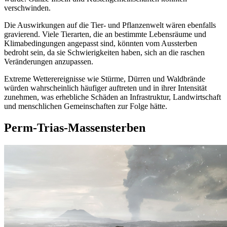
verschwinden
.
Die Auswirkungen
auf
die Tier-
und
Pflanzenwelt
wären
ebenfalls
gravierend
.
Viele
Tierarten, die an bestimmte Lebensräume
und
Klimabedingungen
angepasst
sind, könnten vom
Aussterben
bedroht
sein
,
da
sie
Schwierigkeiten
haben
,
sich
an die raschen
Veränderungen anzupassen.
Extreme Wetterereignisse
wie
Stürme
, Dürren
und
Waldbrände
würden
wahrscheinlich
häufiger
auftreten
und
in
ihrer
Intensität
zunehmen
,
was
erhebliche Schäden an
Infrastruktur
,
Landwirtschaft
und
menschlichen Gemeinschaften zur
Folge
hätte.
Perm-Trias-
Massensterben