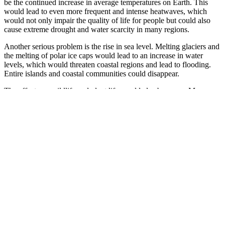
be
the
continued
increase
in
average temperatures
on
Earth
.
This
would lead
to
even
more frequent
and
intense heatwaves,
which
would
not
only
impair
the
quality of
life
for
people
but
could
also
cause
extreme
drought
and
water
scarcity
in
many
regions.
Another
serious
problem
is
the
rise
in
sea
level
.
Melting
glaciers
and
the
melting
of polar ice caps would lead
to
an
increase
in
water
levels,
which
would
threaten
coastal regions
and
lead
to
flooding.
Entire islands
and
coastal communities could disappear.
The
effects
on
wildlife
and
plant
life
would
also
be
grave
.
Many
species
that
are
adapted
to
specific
habitats
and
climate
conditions
could be threatened
with
extinction
as
they struggle
to
adapt
to
rapid
changes.
Extreme
weather events
such
as
storms
, droughts,
and
wildfires
would likely occur more
frequently
and
increase
in
intensity
,
resulting in
significant
damage
to
infrastructure
,
agriculture
,
and
human
communities.
Permian-Triassic Mass
Extinction