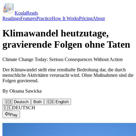
KoalaReads
Readings
Features
Practice
How It Works
Pricing
About
Klimawandel heutzutage,
gravierende Folgen ohne Taten
Climate Change Today: Serious Consequences Without Action
Der Klimawandel stellt eine ernsthafte Bedrohung dar, die durch
menschliche Aktivitäten verursacht wird. Ohne Maßnahmen sind die
Folgen gravierend.
By
Oksana Sawicka
🇩🇪 Deutsch
Both
🇬🇧 English
🇩🇪
DEUTSCH
Play