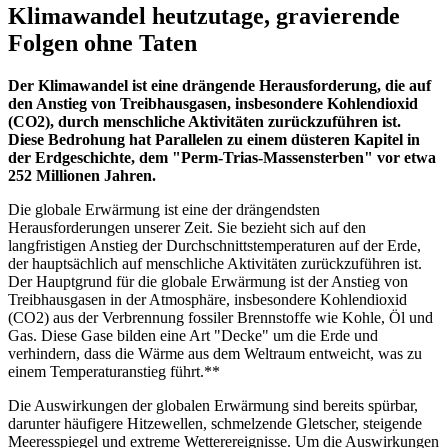
Klimawandel
heutzutage
, gravierende
Folgen
ohne
Taten
Der
Klimawandel
ist
eine drängende
Herausforderung
, die
auf
den
Anstieg
von
Treibhausgasen
,
insbesondere
Kohlendioxid
(
CO2
),
durch
menschliche Aktivitäten zurückzuführen
ist
.
Diese
Bedrohung
hat Parallelen
zu
einem düsteren
Kapitel
in
der
Erdgeschichte
, dem "Perm-Trias-
Massensterben
"
vor
etwa
252 Millionen Jahren.
Die globale
Erwärmung
ist
eine
der
drängendsten
Herausforderungen unserer
Zeit
.
Sie
bezieht
sich
auf
den
langfristigen
Anstieg
der
Durchschnittstemperaturen
auf
der
Erde
,
der
hauptsächlich
auf
menschliche Aktivitäten zurückzuführen
ist
.
Der
Hauptgrund
für
die globale
Erwärmung
ist
der
Anstieg
von
Treibhausgasen
in
der
Atmosphäre
,
insbesondere
Kohlendioxid
(
CO2
)
aus
der
Verbrennung
fossiler Brennstoffe
wie
Kohle
,
Öl
und
Gas
. Diese Gase
bilden
eine
Art
"
Decke
"
um
die
Erde
und
verhindern
,
dass
die
Wärme
aus
dem
Weltraum
entweicht,
was
zu
einem
Temperaturanstieg
führt.**
Die Auswirkungen
der
globalen
Erwärmung
sind
bereits
spürbar
,
darunter
häufigere Hitzewellen, schmelzende
Gletscher
, steigende
Meeresspiegel
und
extreme Wetterereignisse.
Um
die Auswirkungen